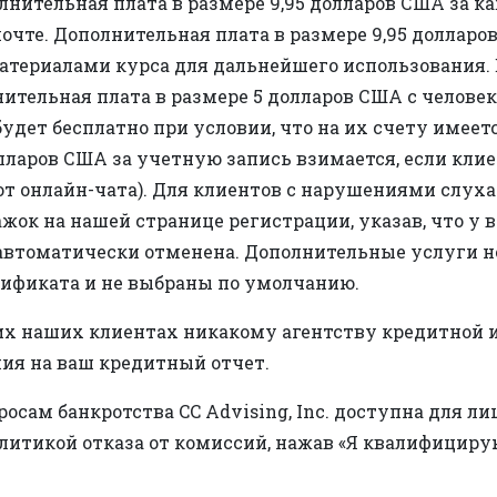
лнительная плата в размере 9,95 долларов США за 
очте. Дополнительная плата в размере 9,95 долларов
материалами курса для дальнейшего использования. 
ительная плата в размере 5 долларов США с человек
будет бесплатно при условии, что на их счету имеет
олларов США за учетную запись взимается, если кл
от онлайн-чата). Для клиентов с нарушениями слух
жок на нашей странице регистрации, указав, что у 
 автоматически отменена. Дополнительные услуги н
ификата и не выбраны по умолчанию.
 каких наших клиентах никакому агентству кредитной
ния на ваш кредитный отчет.
сам банкротства CC Advising, Inc. доступна для лиц
олитикой отказа от комиссий, нажав «Я квалифициру