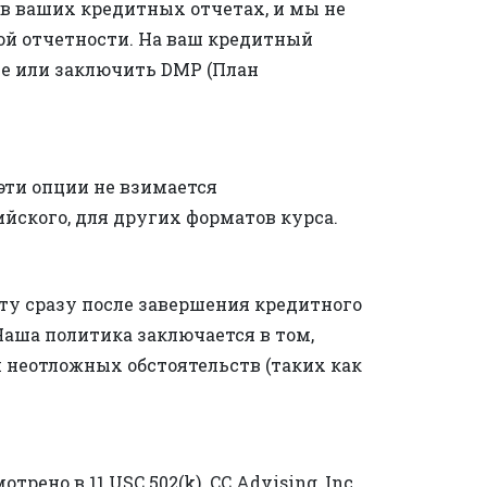
в ваших кредитных отчетах, и мы не
ой отчетности. На ваш кредитный
ве или заключить DMP (План
 эти опции не взимается
йского, для других форматов курса.
у сразу после завершения кредитного
Наша политика заключается в том,
м неотложных обстоятельств (таких как
ено в 11 USC 502(k). CC Advising, Inc.