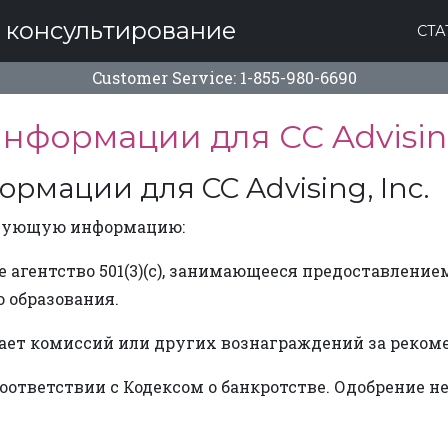
е консультирование
СТА
Customer Service: 1-855-980-6690
формации для CC Advising
мации для CC Advising, Inc.
ледующую информацию:
ское агентство 501(3)(c), занимающееся предоставле
 образования.
лучает комиссий или других вознаграждений за реком
оответствии с Кодексом о банкротстве. Одобрение н